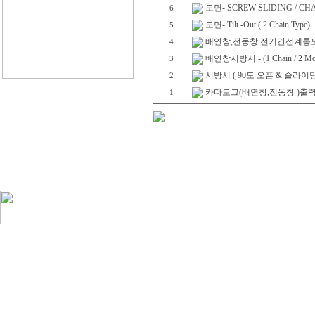
도면- SCREW SLIDING / CHA
6
도면- Tilt -Out ( 2 Chain Type)
5
배연창,전동창 전기간선계통도
4
배연창시방서 - (1 Chain / 2 Mot
3
시방서 ( 90도 오픈 & 슬라이딩
2
카다로그(배연창,전동창 )출
1